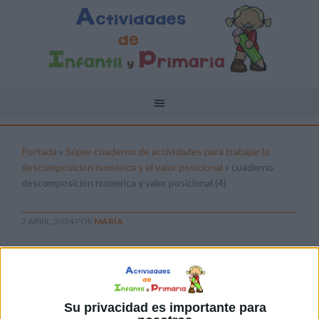
Portada
»
Súper cuaderno de actividades para trabajar la
descomposición numérica y el valor posicional
»
cuaderno
descomposicion numerica y valor posicional (4)
2 ABRIL, 2024
POR
MARÍA
cuaderno descomposicion
numerica y valor posicional (4)
Pulsa sobre el enlace para descargar el
Su privacidad es importante para