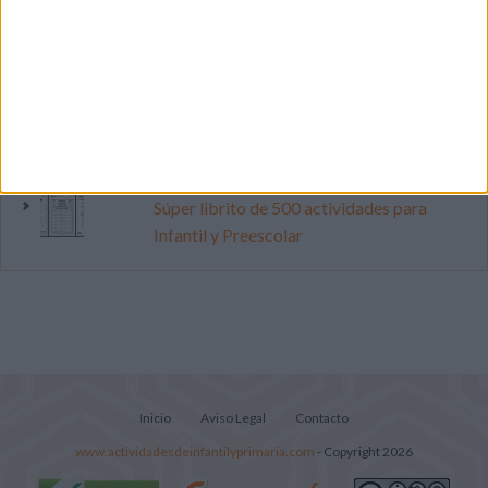
pop
Primer grupo consonántico: Fichas de
lectura, identificación, trazo y escritura
Mejora tu caligrafía durante las
vacaciones con este cuadernillo
Súper librito de 500 actividades para
Infantil y Preescolar
Inicio
Aviso Legal
Contacto
www.actividadesdeinfantilyprimaria.com
- Copyright 2026