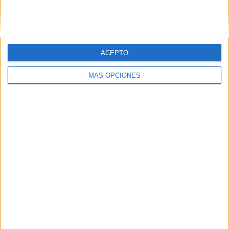
SIGUE NUESTROS TABLEROS EN
PINTEREST
ACEPTO
MÁS OPCIONES
LO MÁS VISITADO
Calendario minimalista curso 2026-2027
para docentes
Dibujos para colorear de las Guerreras K