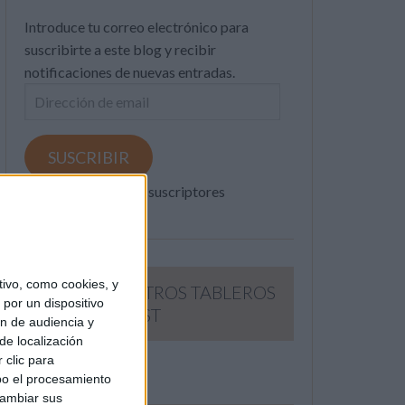
Introduce tu correo electrónico para
suscribirte a este blog y recibir
notificaciones de nuevas entradas.
Dirección
de
email
SUSCRIBIR
Únete a otros 371K suscriptores
ivo, como cookies, y
SIGUE NUESTROS TABLEROS
por un dispositivo
EN PINTEREST
ón de audiencia y
de localización
 clic para
bo el procesamiento
cambiar sus