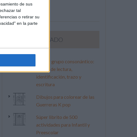
esamiento de sus
echazar tal
erencias o retirar su
vacidad" en la parte
LO MÁS VISITADO
Primer grupo consonántico:
Fichas de lectura,
identificación, trazo y
escritura
Dibujos para colorear de las
Guerreras K pop
Súper librito de 500
actividades para Infantil y
Preescolar