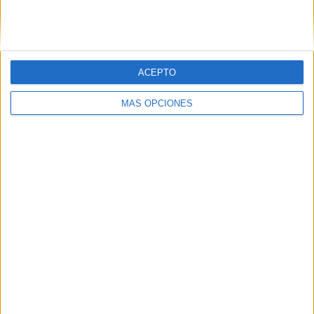
SIGUE NUESTROS TABLEROS EN
PINTEREST
ACEPTO
MÁS OPCIONES
LO MÁS VISITADO
Primer grupo consonántico: Fichas de
lectura, identificación, trazo y escritura
Dibujos para colorear de las Guerreras K