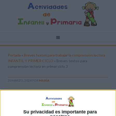
Portada
»
Breves textos para trabajar la comprensión lectora
INFANTIL Y PRIMER CICLO
»
Breves textos para
comprensión lectora en primer ciclo 3
20 MARZO, 2024
POR
MARÍA
Breves textos para comprensión
lectora en primer ciclo 3
Pulsa sobre el enlace para descargar el
Su privacidad es importante para