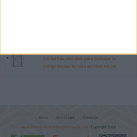
pop
Mejora tu caligrafía durante las
vacaciones con este cuadernillo
Súper librito de 500 actividades para
Infantil y Preescolar
Lecturitas sencillas para trabajar la
comprensión lectora en nivel inicial
Inicio
Aviso Legal
Contacto
www.actividadesdeinfantilyprimaria.com
- Copyright 2026