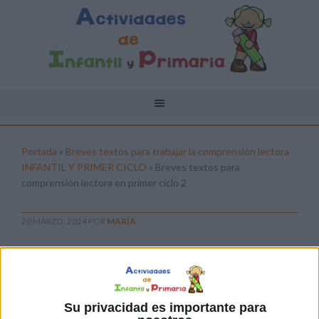
Portada
»
Breves textos para trabajar la comprensión lectora
INFANTIL Y PRIMER CICLO
»
Breves textos para
comprensión lectora en primer ciclo 2
20 MARZO, 2024
POR
MARÍA
Breves textos para comprensión
lectora en primer ciclo 2
Pulsa sobre el enlace para descargar el
Su privacidad es importante para