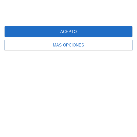
SIGUE NUESTROS TABLEROS EN
PINTEREST
ACEPTO
MÁS OPCIONES
LO MÁS VISITADO
Primer grupo consonántico: Fichas de
lectura, identificación, trazo y escritura
Dibujos para colorear de las Guerreras K