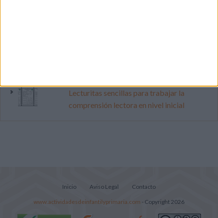
pop
Mejora tu caligrafía durante las
vacaciones con este cuadernillo
Súper librito de 500 actividades para
Infantil y Preescolar
Lecturitas sencillas para trabajar la
comprensión lectora en nivel inicial
Inicio
Aviso Legal
Contacto
www.actividadesdeinfantilyprimaria.com
- Copyright 2026