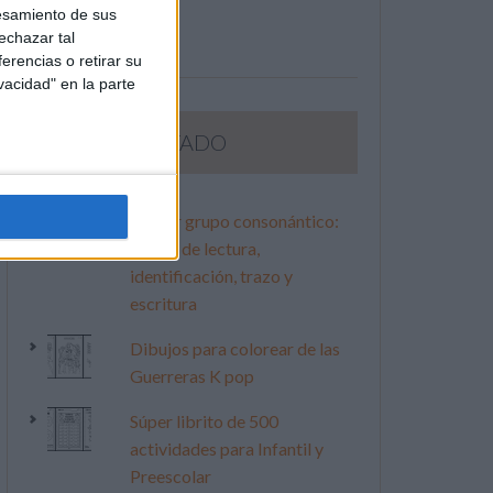
esamiento de sus
echazar tal
erencias o retirar su
vacidad" en la parte
LO MÁS VISITADO
Primer grupo consonántico:
Fichas de lectura,
identificación, trazo y
escritura
Dibujos para colorear de las
Guerreras K pop
Súper librito de 500
actividades para Infantil y
Preescolar