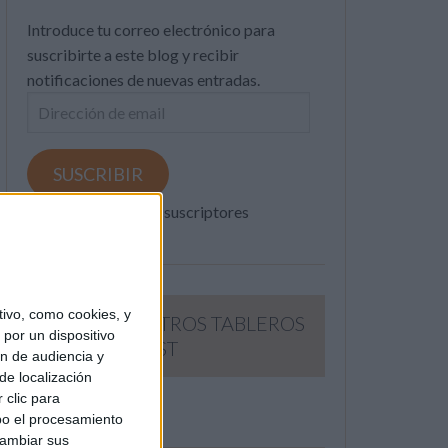
Introduce tu correo electrónico para
suscribirte a este blog y recibir
notificaciones de nuevas entradas.
Dirección
de
email
SUSCRIBIR
Únete a otros 371K suscriptores
ivo, como cookies, y
SIGUE NUESTROS TABLEROS
por un dispositivo
EN PINTEREST
ón de audiencia y
de localización
 clic para
bo el procesamiento
cambiar sus