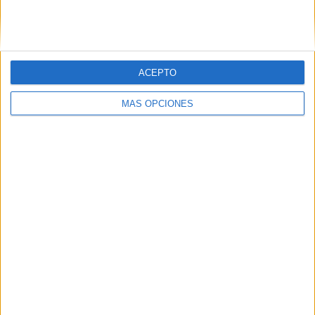
SIGUE NUESTROS TABLEROS EN
PINTEREST
ACEPTO
MÁS OPCIONES
LO MÁS VISITADO
Primer grupo consonántico: Fichas de
lectura, identificación, trazo y escritura
Mejora tu caligrafía durante las
vacaciones con este cuadernillo