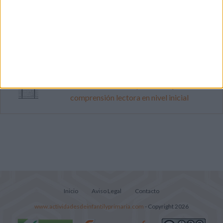
Dibujos para colorear de las Guerreras K
pop
Súper librito de 500 actividades para
Infantil y Preescolar
Lecturitas sencillas para trabajar la
comprensión lectora en nivel inicial
Inicio
Aviso Legal
Contacto
www.actividadesdeinfantilyprimaria.com
- Copyright 2026