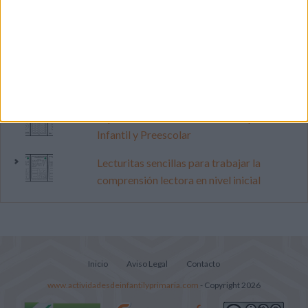
Mejora tu caligrafía durante las
vacaciones con este cuadernillo
Dibujos para colorear de las Guerreras K
pop
Súper librito de 500 actividades para
Infantil y Preescolar
Lecturitas sencillas para trabajar la
comprensión lectora en nivel inicial
Inicio
Aviso Legal
Contacto
www.actividadesdeinfantilyprimaria.com
- Copyright 2026