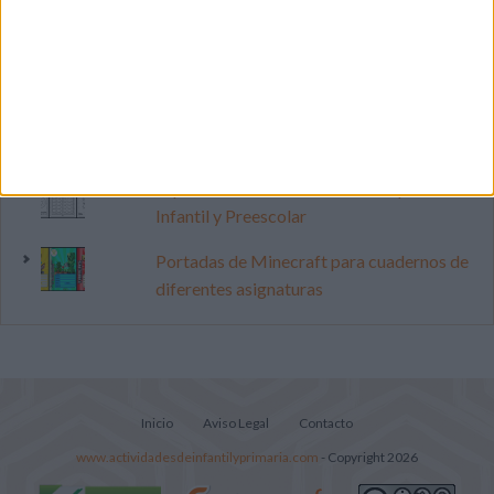
Primer grupo consonántico: Fichas de
lectura, identificación, trazo y escritura
Mejora tu caligrafía durante las
vacaciones con este cuadernillo
Súper librito de 500 actividades para
Infantil y Preescolar
Portadas de Minecraft para cuadernos de
diferentes asignaturas
Inicio
Aviso Legal
Contacto
www.actividadesdeinfantilyprimaria.com
- Copyright 2026