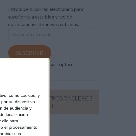
Introduce tu correo electrónico para
suscribirte a este blog y recibir
notificaciones de nuevas entradas.
Dirección
de
email
SUSCRIBIR
Únete a otros 371K suscriptores
ivo, como cookies, y
SIGUE NUESTROS TABLEROS
por un dispositivo
EN PINTEREST
ón de audiencia y
de localización
 clic para
bo el procesamiento
cambiar sus