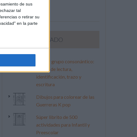
esamiento de sus
echazar tal
erencias o retirar su
vacidad" en la parte
LO MÁS VISITADO
Primer grupo consonántico:
Fichas de lectura,
identificación, trazo y
escritura
Dibujos para colorear de las
Guerreras K pop
Súper librito de 500
actividades para Infantil y
Preescolar