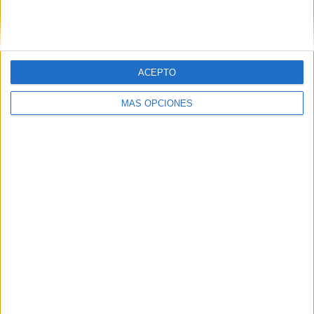
SIGUE NUESTROS TABLEROS EN
PINTEREST
ACEPTO
MÁS OPCIONES
LO MÁS VISITADO
Primer grupo consonántico: Fichas de
lectura, identificación, trazo y escritura
Dibujos para colorear de las Guerreras K
pop