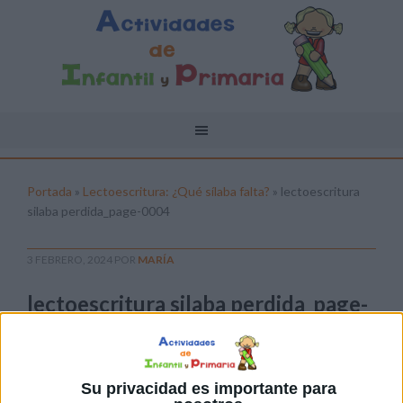
Portada
»
Lectoescritura: ¿Qué sílaba falta?
»
lectoescritura
silaba perdida_page-0004
3 FEBRERO, 2024
POR
MARÍA
lectoescritura silaba perdida_page-
0004
Pulsa sobre el enlace para descargar el
archivo:
Su privacidad es importante para