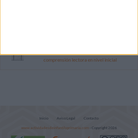
Mejora tu caligrafía durante las
vacaciones con este cuadernillo
Súper librito de 500 actividades para
Infantil y Preescolar
Lecturitas sencillas para trabajar la
comprensión lectora en nivel inicial
Inicio
Aviso Legal
Contacto
www.actividadesdeinfantilyprimaria.com
- Copyright 2026