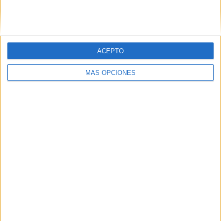
SIGUE NUESTROS TABLEROS EN
PINTEREST
ACEPTO
MÁS OPCIONES
LO MÁS VISITADO
Primer grupo consonántico: Fichas de
lectura, identificación, trazo y escritura
Mejora tu caligrafía durante las
vacaciones con este cuadernillo