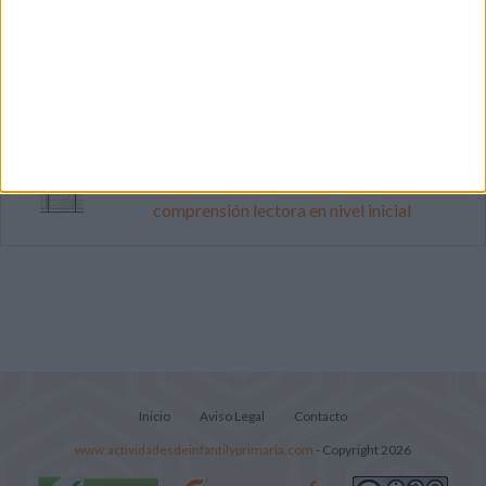
Dibujos para colorear de las Guerreras K
pop
Súper librito de 500 actividades para
Infantil y Preescolar
Lecturitas sencillas para trabajar la
comprensión lectora en nivel inicial
Inicio
Aviso Legal
Contacto
www.actividadesdeinfantilyprimaria.com
- Copyright 2026