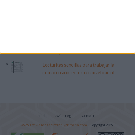
Mejora tu caligrafía durante las
vacaciones con este cuadernillo
Dibujos para colorear de las Guerreras K
pop
Súper librito de 500 actividades para
Infantil y Preescolar
Lecturitas sencillas para trabajar la
comprensión lectora en nivel inicial
Inicio
Aviso Legal
Contacto
www.actividadesdeinfantilyprimaria.com
- Copyright 2026