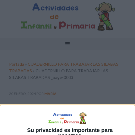
Portada
»
CUADERNILLO PARA TRABAJAR LAS SILABAS
TRABADAS
»
CUADERNILLO PARA TRABAJAR LAS
SILABAS TRABADAS _page-0003
20 ENERO, 2024
POR
MARÍA
CUADERNILLO PARA TRABAJAR
LAS SILABAS TRABADAS _page-
0003
Su privacidad es importante para