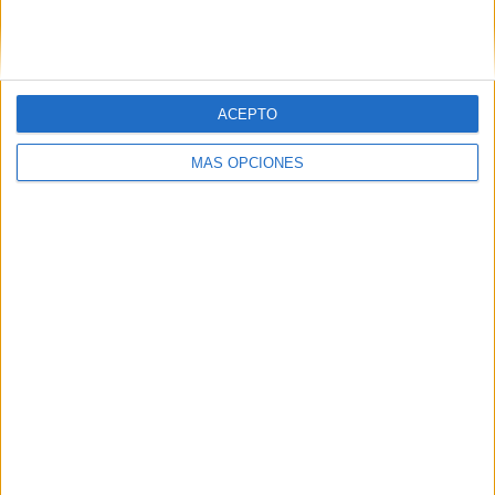
SIGUE NUESTROS TABLEROS EN
PINTEREST
ACEPTO
MÁS OPCIONES
LO MÁS VISITADO
Primer grupo consonántico: Fichas de
lectura, identificación, trazo y escritura