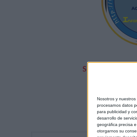
SUSCRIBETE
T
Y PUEDES
TODAS
NUES
Nosotros y nuestro
procesamos datos per
para publicidad y co
desarrollo de servici
geográfica precisa e 
Escribe tu correo electrónico…
otorgarnos su conse