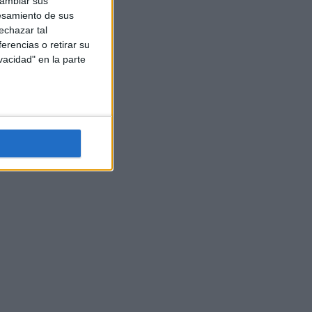
cambiar sus
esamiento de sus
echazar tal
erencias o retirar su
vacidad" en la parte