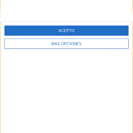
SIGUE NUESTROS TABLEROS EN
PINTEREST
ACEPTO
MÁS OPCIONES
LO MÁS VISITADO
Calendario minimalista curso 2026-2027
para docentes