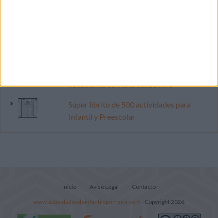
Dibujos para colorear de las Guerreras K
pop
Primer grupo consonántico: Fichas de
lectura, identificación, trazo y escritura
Mejora tu caligrafía durante las
vacaciones con este cuadernillo
Súper librito de 500 actividades para
Infantil y Preescolar
Inicio
Aviso Legal
Contacto
www.actividadesdeinfantilyprimaria.com
- Copyright 2026