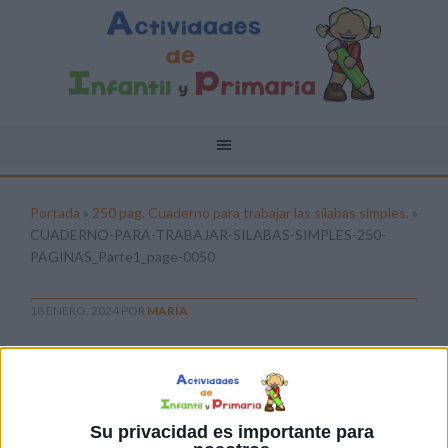
Portada
»
250 pag. Cuaderno para trabajar las sílabas simples.
»
CUADERNO-PARA-TRABAJAR-SILABAS-SIMPLES-250-
PAGINAS_Parte1_page-0050
18 ENERO, 2024
POR
MARÍA
CUADERNO-PARA-TRABAJAR-
SILABAS-SIMPLES-250-
PAGINAS_Parte1_page-0050
Su privacidad es importante para