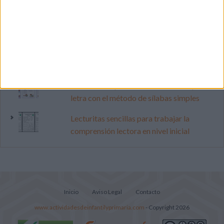
Dibujos para colorear de las Guerreras K
pop
Súper librito de 500 actividades para
Infantil y Preescolar
Cuadernito aprendemos a leer letra por
letra con el método de sílabas simples
Lecturitas sencillas para trabajar la
comprensión lectora en nivel inicial
Inicio
Aviso Legal
Contacto
www.actividadesdeinfantilyprimaria.com
- Copyright 2026