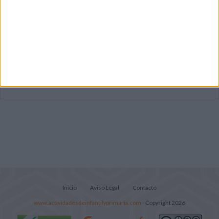
Dibujos para colorear de las Guerreras K
pop
Súper librito de 500 actividades para
Infantil y Preescolar
Lecturitas sencillas para trabajar la
comprensión lectora en nivel inicial
Inicio
Aviso Legal
Contacto
www.actividadesdeinfantilyprimaria.com
- Copyright 2026