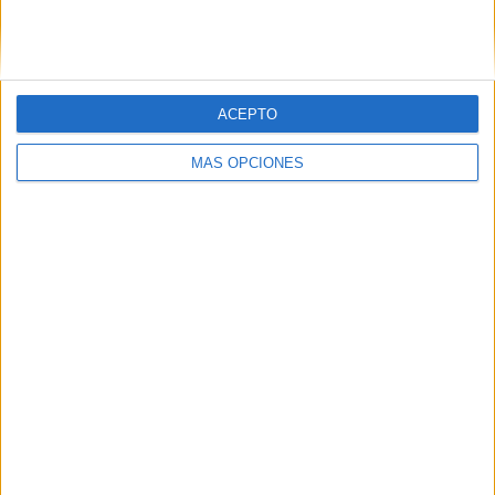
SIGUE NUESTROS TABLEROS EN
PINTEREST
ACEPTO
MÁS OPCIONES
LO MÁS VISITADO
Primer grupo consonántico: Fichas de
lectura, identificación, trazo y escritura
Mejora tu caligrafía durante las
vacaciones con este cuadernillo