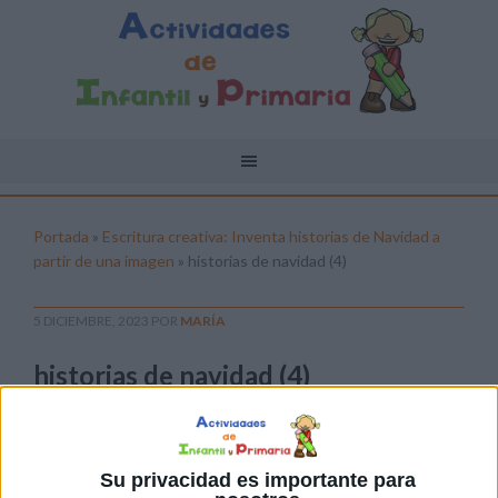
Portada
»
Escritura creativa: Inventa historias de Navidad a
partir de una imagen
»
historias de navidad (4)
5 DICIEMBRE, 2023
POR
MARÍA
historias de navidad (4)
Pulsa sobre el enlace para descargar el
archivo:
Su privacidad es importante para