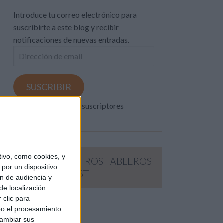
Introduce tu correo electrónico para
suscribirte a este blog y recibir
notificaciones de nuevas entradas.
Dirección
de
email
SUSCRIBIR
Únete a otros 371K suscriptores
ivo, como cookies, y
SIGUE NUESTROS TABLEROS
por un dispositivo
EN PINTEREST
ón de audiencia y
de localización
 clic para
bo el procesamiento
cambiar sus