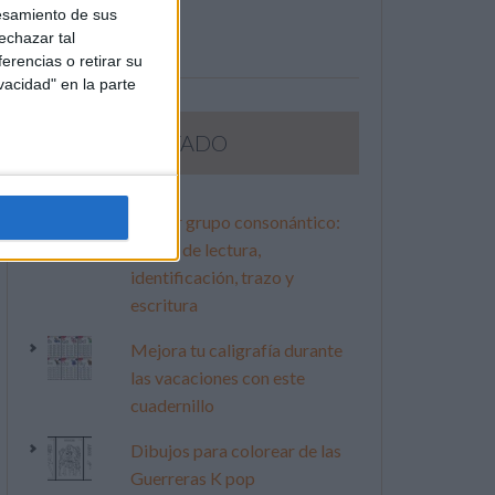
esamiento de sus
echazar tal
erencias o retirar su
vacidad" en la parte
LO MÁS VISITADO
Primer grupo consonántico:
Fichas de lectura,
identificación, trazo y
escritura
Mejora tu caligrafía durante
las vacaciones con este
cuadernillo
Dibujos para colorear de las
Guerreras K pop