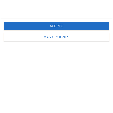
SIGUE NUESTROS TABLEROS EN
PINTEREST
ACEPTO
MÁS OPCIONES
LO MÁS VISITADO
Calendario minimalista curso 2026-2027
para docentes
Dibujos para colorear de las Guerreras K
pop