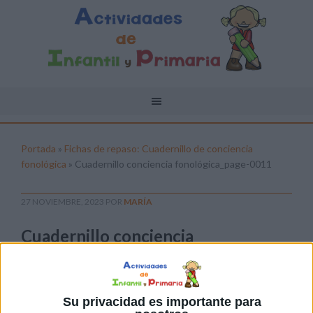
Portada
»
Fichas de repaso: Cuadernillo de conciencia
fonológica
»
Cuadernillo conciencia fonológica_page-0011
27 NOVIEMBRE, 2023
POR
MARÍA
Cuadernillo conciencia
fonológica_page-0011
Pulsa sobre el enlace para descargar el
archivo:
Su privacidad es importante para