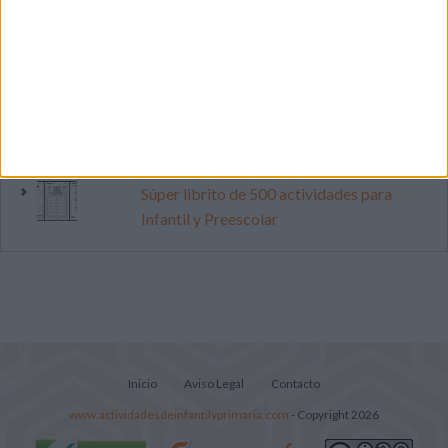
Primer grupo consonántico: Fichas de
lectura, identificación, trazo y escritura
Cuenta atrás para el gran eclipse solar
2026: Cuaderno de actividades para
descubrir el gran fenómeno
Súper librito de 500 actividades para
Infantil y Preescolar
Inicio
Aviso Legal
Contacto
www.actividadesdeinfantilyprimaria.com
- Copyright 2026