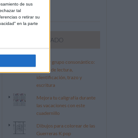
esamiento de sus
echazar tal
erencias o retirar su
vacidad" en la parte
LO MÁS VISITADO
Primer grupo consonántico:
Fichas de lectura,
identificación, trazo y
escritura
Mejora tu caligrafía durante
las vacaciones con este
cuadernillo
Dibujos para colorear de las
Guerreras K pop