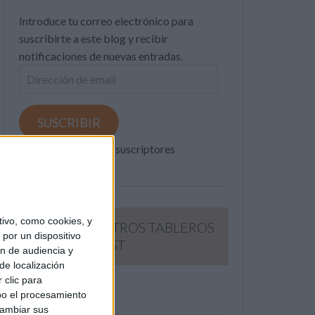
Introduce tu correo electrónico para
suscribirte a este blog y recibir
notificaciones de nuevas entradas.
Dirección
de
email
SUSCRIBIR
Únete a otros 371K suscriptores
ivo, como cookies, y
SIGUE NUESTROS TABLEROS
por un dispositivo
EN PINTEREST
ón de audiencia y
de localización
 clic para
bo el procesamiento
cambiar sus