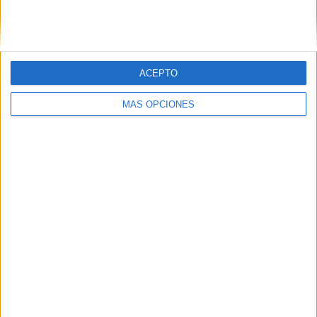
SIGUE NUESTROS TABLEROS EN
PINTEREST
ACEPTO
MÁS OPCIONES
LO MÁS VISITADO
Dibujos para colorear de las Guerreras K
pop
Primer grupo consonántico: Fichas de
lectura, identificación, trazo y escritura