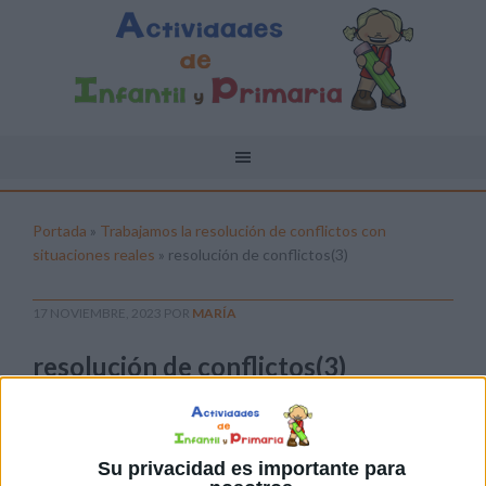
Portada
»
Trabajamos la resolución de conflictos con
situaciones reales
»
resolución de conflictos(3)
17 NOVIEMBRE, 2023
POR
MARÍA
resolución de conflictos(3)
Pulsa sobre el enlace para descargar el
archivo:
Su privacidad es importante para