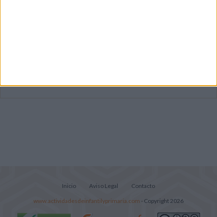
Mejora tu caligrafía durante las
vacaciones con este cuadernillo
Súper librito de 500 actividades para
Infantil y Preescolar
Portadas de Minecraft para cuadernos de
diferentes asignaturas
Inicio
Aviso Legal
Contacto
www.actividadesdeinfantilyprimaria.com
- Copyright 2026