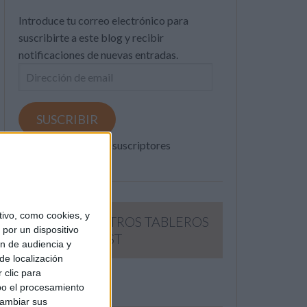
Introduce tu correo electrónico para
suscribirte a este blog y recibir
notificaciones de nuevas entradas.
Dirección
de
email
SUSCRIBIR
Únete a otros 371K suscriptores
ivo, como cookies, y
SIGUE NUESTROS TABLEROS
por un dispositivo
EN PINTEREST
ón de audiencia y
de localización
 clic para
bo el procesamiento
cambiar sus