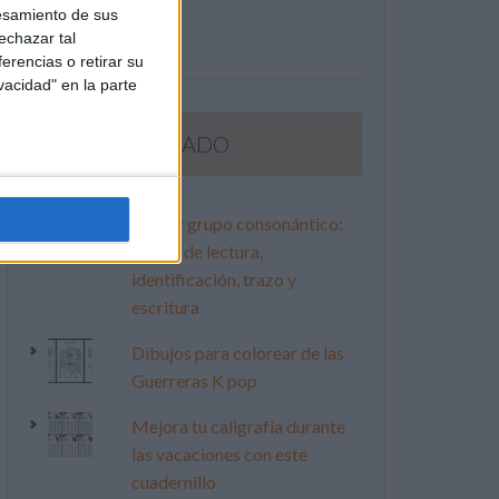
esamiento de sus
echazar tal
erencias o retirar su
vacidad" en la parte
LO MÁS VISITADO
Primer grupo consonántico:
Fichas de lectura,
identificación, trazo y
escritura
Dibujos para colorear de las
Guerreras K pop
Mejora tu caligrafía durante
las vacaciones con este
cuadernillo