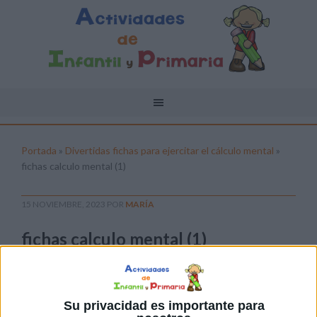
Portada
»
Divertidas fichas para ejercitar el cálculo mental
»
fichas calculo mental (1)
15 NOVIEMBRE, 2023
POR
MARÍA
fichas calculo mental (1)
Pulsa sobre el enlace para descargar el
archivo:
Su privacidad es importante para