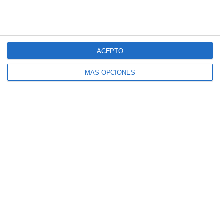
SIGUE NUESTROS TABLEROS EN
PINTEREST
ACEPTO
MÁS OPCIONES
LO MÁS VISITADO
Dibujos para colorear de las Guerreras K
pop
Primer grupo consonántico: Fichas de
lectura, identificación, trazo y escritura