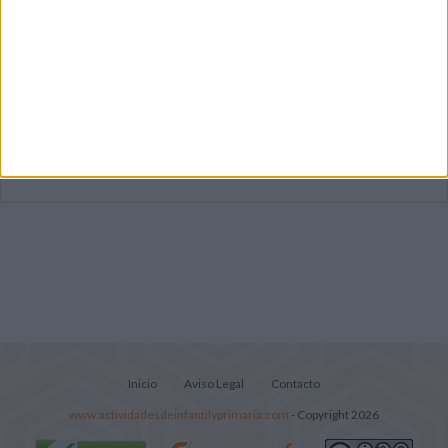
Mejora tu caligrafía durante las
vacaciones con este cuadernillo
Súper librito de 500 actividades para
Infantil y Preescolar
Portadas de Minecraft para cuadernos de
diferentes asignaturas
Inicio
Aviso Legal
Contacto
www.actividadesdeinfantilyprimaria.com
- Copyright 2026