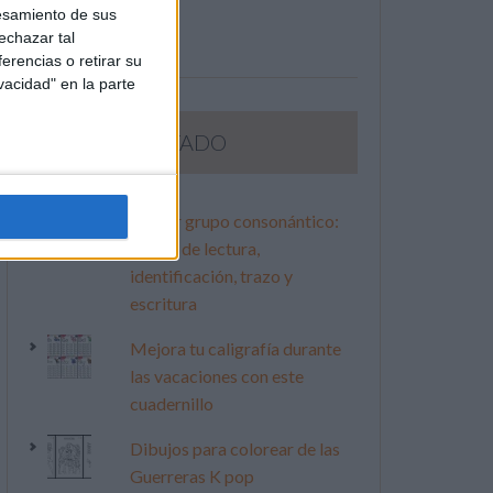
esamiento de sus
echazar tal
erencias o retirar su
vacidad" en la parte
LO MÁS VISITADO
Primer grupo consonántico:
Fichas de lectura,
identificación, trazo y
escritura
Mejora tu caligrafía durante
las vacaciones con este
cuadernillo
Dibujos para colorear de las
Guerreras K pop