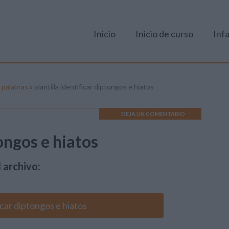
Inicio
Inicio de curso
Infa
n palabras
»
plantilla identificar diptongos e hiatos
DEJA UN COMENTARIO
tongos e hiatos
 archivo:
ficar diptongos e hiatos