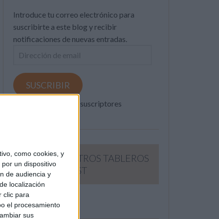
Introduce tu correo electrónico para
suscribirte a este blog y recibir
notificaciones de nuevas entradas.
Dirección
de
email
SUSCRIBIR
Únete a otros 371K suscriptores
ivo, como cookies, y
SIGUE NUESTROS TABLEROS
por un dispositivo
EN PINTEREST
ón de audiencia y
de localización
 clic para
bo el procesamiento
cambiar sus