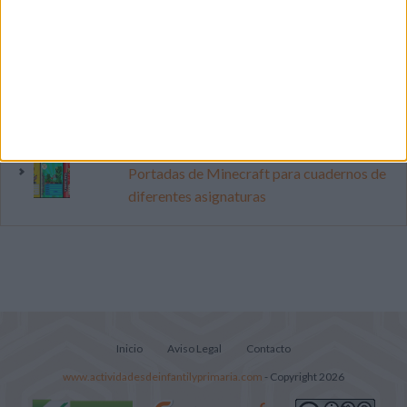
lectura, identificación, trazo y escritura
Mejora tu caligrafía durante las
vacaciones con este cuadernillo
Súper librito de 500 actividades para
Infantil y Preescolar
Portadas de Minecraft para cuadernos de
diferentes asignaturas
Inicio
Aviso Legal
Contacto
www.actividadesdeinfantilyprimaria.com
- Copyright 2026