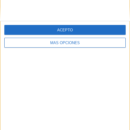
SIGUE NUESTROS TABLEROS EN
PINTEREST
ACEPTO
MÁS OPCIONES
LO MÁS VISITADO
Dibujos para colorear de las Guerreras K
pop
Primer grupo consonántico: Fichas de