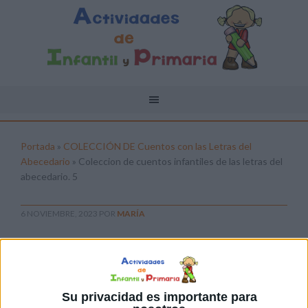
Portada
»
COLECCIÓN DE Cuentos con las Letras del
Abecedario
»
Coleccion de cuentos infantiles de las letras del
abecedario. 5
6 NOVIEMBRE, 2023
POR
MARÍA
Coleccion de cuentos infantiles de
las letras del abecedario. 5
Pulsa sobre el enlace para descargar el
Su privacidad es importante para