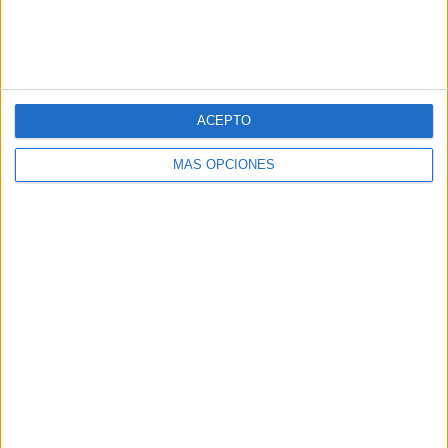
pop
Cuenta atrás para el gran eclipse solar
2026: Cuaderno de actividades para
descubrir el gran fenómeno
ACEPTO
Súper librito de 500 actividades para
MÁS OPCIONES
Infantil y Preescolar
Cartelitos "Los cumpleaños del mes" con
bonito diseño Toy Story
Inicio
Aviso Legal
Contacto
www.actividadesdeinfantilyprimaria.com
- Copyright 2026