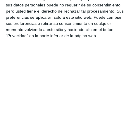
sus datos personales puede no requerir de su consentimiento,
pero usted tiene el derecho de rechazar tal procesamiento. Sus
preferencias se aplicarán solo a este sitio web. Puede cambiar
sus preferencias o retirar su consentimiento en cualquier
momento volviendo a este sitio y haciendo clic en el botón
"Privacidad" en la parte inferior de la página web.
SUSCRIBETE
Introduce tu correo electrónico para suscribirte a este blog
y recibir notificaciones de nuevas entradas.
Dirección
de
email
SUSCRIBIR
Únete a otros 371K suscriptores