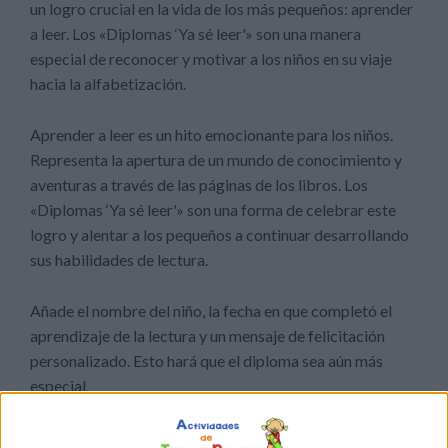
un logro crucial en la vida de los más pequeños: aprender
a leer. Los «Diplomas ‘Ya sé leer'» son una manera
especial de reconocer y motivar a los niños en su viaje
hacia la alfabetización.
Aprender a leer es un hito emocionante para los niños.
Representa la apertura de un mundo de conocimiento y
aventuras a través de las páginas de los libros. Los
«Diplomas ‘Ya sé leer'» son una forma de celebrar este
logro y alentar a los pequeños a continuar desarrollando
sus habilidades de lectura.
Añade el nombre del niño, la fecha en que completó el
aprendizaje de la lectura y un mensaje de felicitación
personalizado. Esto hará que el diploma sea aún más
especial.
Los diplomas no solo son un reconocimiento, sino