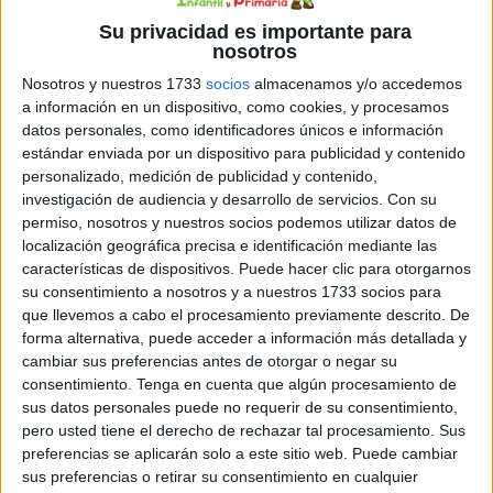
también una fuente de motivación. Anima a los niños a
Su privacidad es importante para
seguir explorando nuevos libros y expandiendo su
nosotros
habilidad de lectura.
Nosotros y nuestros 1733
socios
almacenamos y/o accedemos
a información en un dispositivo, como cookies, y procesamos
Los «Diplomas ‘Ya sé leer'» son una hermosa manera de
datos personales, como identificadores únicos e información
celebrar el logro de aprender a leer y motivar a los niños
estándar enviada por un dispositivo para publicidad y contenido
personalizado, medición de publicidad y contenido,
a continuar su viaje de exploración a través de las páginas
investigación de audiencia y desarrollo de servicios.
Con su
de los libros. Haz de esta experiencia educativa un
permiso, nosotros y nuestros socios podemos utilizar datos de
momento especial en sus vidas.
localización geográfica precisa e identificación mediante las
características de dispositivos. Puede hacer clic para otorgarnos
Para obtener más ideas y recursos educativos, asegúrate
su consentimiento a nosotros y a nuestros 1733 socios para
que llevemos a cabo el procesamiento previamente descrito. De
de visitar
Actividades de Infantil y Primaria
, donde
forma alternativa, puede acceder a información más detallada y
encontrarás una amplia variedad de contenido educativo.
cambiar sus preferencias antes de otorgar o negar su
consentimiento.
Tenga en cuenta que algún procesamiento de
sus datos personales puede no requerir de su consentimiento,
pero usted tiene el derecho de rechazar tal procesamiento. Sus
preferencias se aplicarán solo a este sitio web. Puede cambiar
sus preferencias o retirar su consentimiento en cualquier