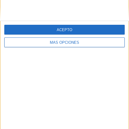
SIGUE NUESTROS TABLEROS EN
PINTEREST
ACEPTO
MÁS OPCIONES
LO MÁS VISITADO
Primer grupo consonántico: Fichas de
lectura, identificación, trazo y escritura