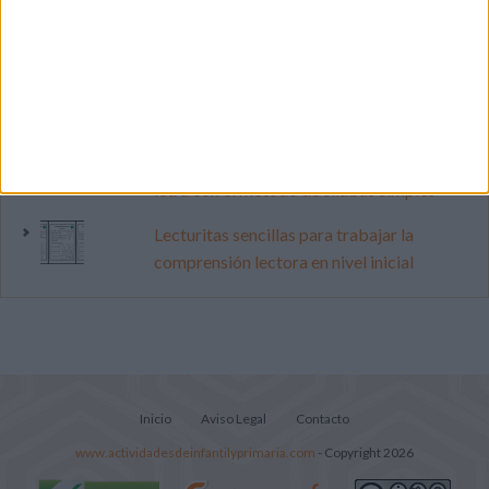
Dibujos para colorear de las Guerreras K
pop
Súper librito de 500 actividades para
Infantil y Preescolar
Cuadernito aprendemos a leer letra por
letra con el método de sílabas simples
Lecturitas sencillas para trabajar la
comprensión lectora en nivel inicial
Inicio
Aviso Legal
Contacto
www.actividadesdeinfantilyprimaria.com
- Copyright 2026