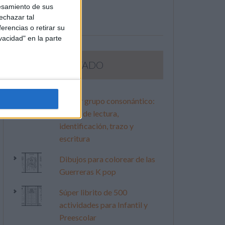
esamiento de sus
echazar tal
erencias o retirar su
vacidad" en la parte
LO MÁS VISITADO
Primer grupo consonántico:
Fichas de lectura,
identificación, trazo y
escritura
Dibujos para colorear de las
Guerreras K pop
Súper librito de 500
actividades para Infantil y
Preescolar