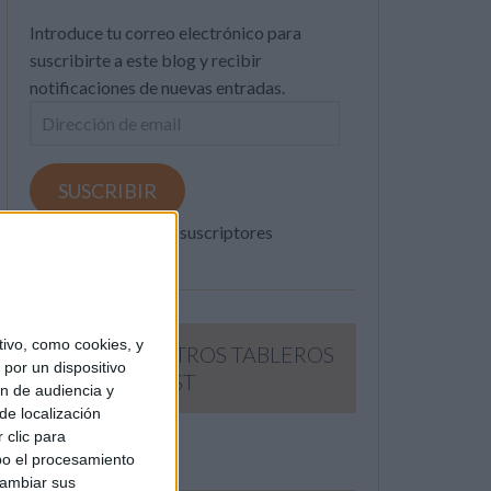
Introduce tu correo electrónico para
suscribirte a este blog y recibir
notificaciones de nuevas entradas.
Dirección
de
email
SUSCRIBIR
Únete a otros 371K suscriptores
ivo, como cookies, y
SIGUE NUESTROS TABLEROS
por un dispositivo
EN PINTEREST
ón de audiencia y
de localización
 clic para
bo el procesamiento
cambiar sus