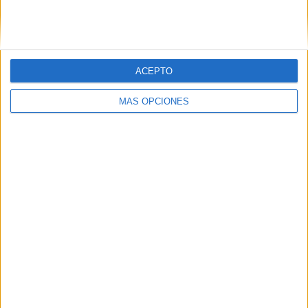
SIGUE NUESTROS TABLEROS EN
PINTEREST
ACEPTO
MÁS OPCIONES
LO MÁS VISITADO
Calendario minimalista curso 2026-2027
para docentes
Dibujos para colorear de las Guerreras K
pop