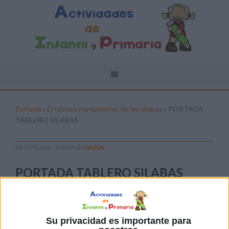
Portada
»
El tablero manipulativo de las sílabas
»
PORTADA
TABLERO SILABAS
20 OCTUBRE, 2023
POR
MARÍA
PORTADA TABLERO SILABAS
Pulsa sobre el enlace para descargar el
archivo:
Su privacidad es importante para