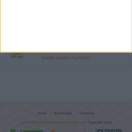
Cuenta atrás para el gran eclipse solar
2026: Cuaderno de actividades para
descubrir el gran fenómeno
Súper librito de 500 actividades para
Infantil y Preescolar
Cartelitos "Los cumpleaños del mes" con
bonito diseño Toy Story
Inicio
Aviso Legal
Contacto
www.actividadesdeinfantilyprimaria.com
- Copyright 2026