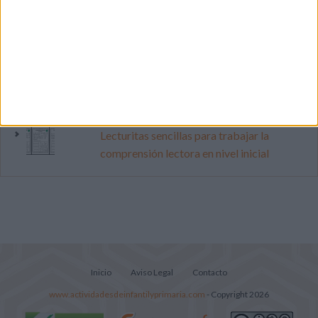
pop
Súper librito de 500 actividades para
Infantil y Preescolar
Mejora tu caligrafía durante las
vacaciones con este cuadernillo
Lecturitas sencillas para trabajar la
comprensión lectora en nivel inicial
Inicio
Aviso Legal
Contacto
www.actividadesdeinfantilyprimaria.com
- Copyright 2026