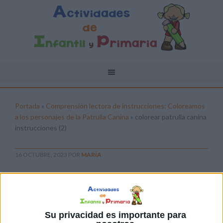
Portada
»
Comprensión lectora de instrucciones: Coloreamos
a los personajes de la Patrulla Canina
»
colorear patrulla canina
instrucciones (2)
16 OCTUBRE, 2023
POR
MARÍA
colorear patrulla canina
instrucciones (2)
Pulsa sobre el enlace para descargar el
Su privacidad es importante para