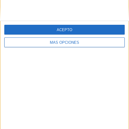
SIGUE NUESTROS TABLEROS EN
PINTEREST
ACEPTO
MÁS OPCIONES
LO MÁS VISITADO
Primer grupo consonántico: Fichas de
lectura, identificación, trazo y escritura
Dibujos para colorear de las Guerreras K