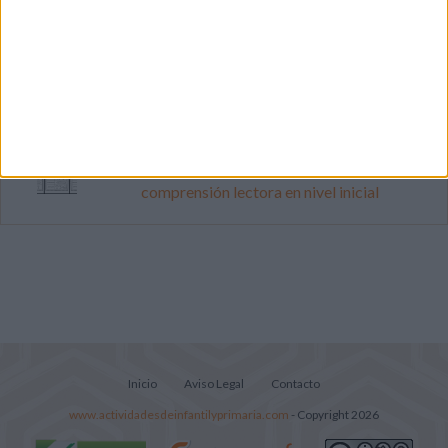
Dibujos para colorear de las Guerreras K
pop
Súper librito de 500 actividades para
Infantil y Preescolar
Lecturitas sencillas para trabajar la
comprensión lectora en nivel inicial
Inicio
Aviso Legal
Contacto
www.actividadesdeinfantilyprimaria.com
- Copyright 2026