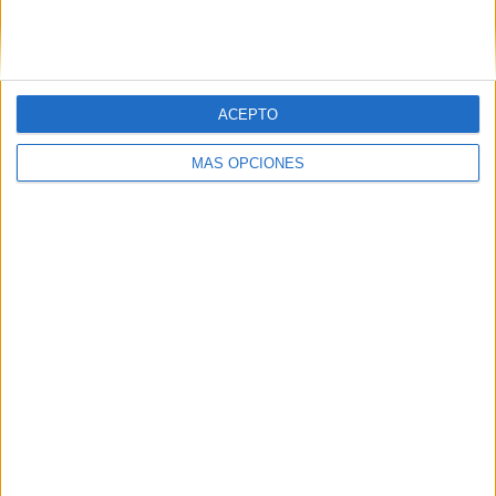
SIGUE NUESTROS TABLEROS EN
PINTEREST
ACEPTO
MÁS OPCIONES
LO MÁS VISITADO
Primer grupo consonántico: Fichas de
lectura, identificación, trazo y escritura
Mejora tu caligrafía durante las
vacaciones con este cuadernillo