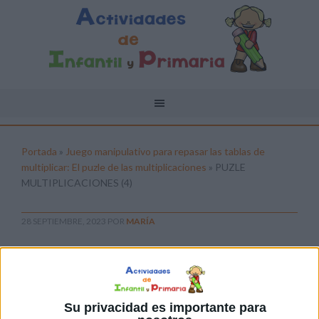
Portada
»
Juego manipulativo para repasar las tablas de
multiplicar: El puzle de las multiplicaciones
»
PUZLE
MULTIPLICACIONES (4)
28 SEPTIEMBRE, 2023
POR
MARÍA
PUZLE MULTIPLICACIONES (4)
Pulsa sobre el enlace para descargar el
archivo:
Su privacidad es importante para