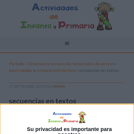
Portada
»
Ordenamos secuencias temporales de un texto
para trabajar la comprensión lectora
»
secuencias en textos
27 SEPTIEMBRE, 2023
POR
MARÍA
secuencias en textos
Pulsa sobre el enlace para descargar el
archivo:
Su privacidad es importante para