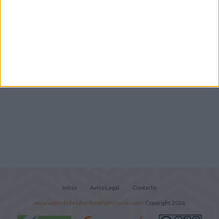
Lecturitas sencillas para trabajar la
comprensión lectora en nivel inicial
Inicio
Aviso Legal
Contacto
www.actividadesdeinfantilyprimaria.com
- Copyright 2026