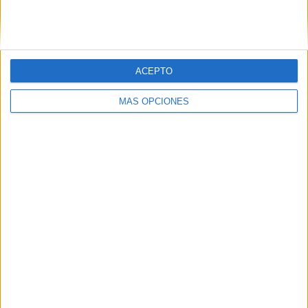
SIGUE NUESTROS TABLEROS EN
PINTEREST
ACEPTO
MÁS OPCIONES
LO MÁS VISITADO
Primer grupo consonántico: Fichas de
lectura, identificación, trazo y escritura
Dibujos para colorear de las Guerreras K
pop