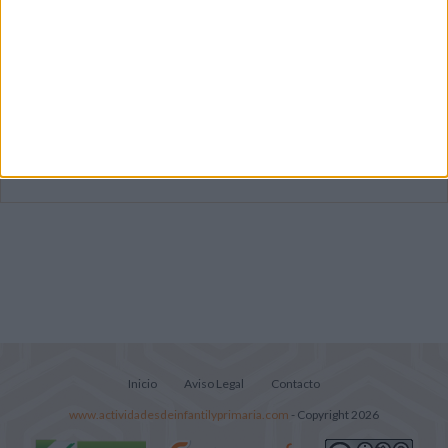
Súper librito de 500 actividades para
Infantil y Preescolar
Mejora tu caligrafía durante las
vacaciones con este cuadernillo
Lecturitas sencillas para trabajar la
comprensión lectora en nivel inicial
Inicio
Aviso Legal
Contacto
www.actividadesdeinfantilyprimaria.com
- Copyright 2026