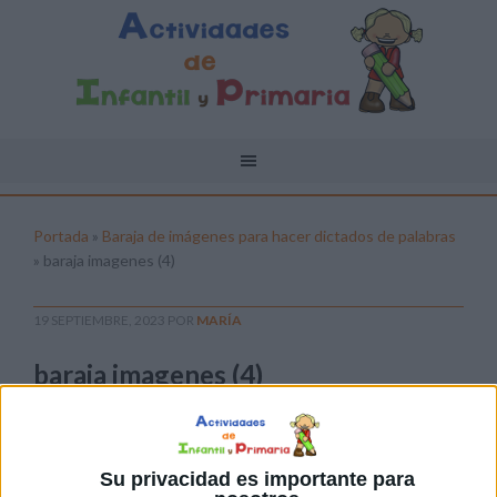
Portada
»
Baraja de imágenes para hacer dictados de palabras
»
baraja imagenes (4)
19 SEPTIEMBRE, 2023
POR
MARÍA
baraja imagenes (4)
Pulsa sobre el enlace para descargar el
archivo:
Su privacidad es importante para