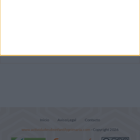
Súper librito de 500 actividades para
Infantil y Preescolar
Mejora tu caligrafía durante las
vacaciones con este cuadernillo
Lecturitas sencillas para trabajar la
comprensión lectora en nivel inicial
Inicio
Aviso Legal
Contacto
www.actividadesdeinfantilyprimaria.com
- Copyright 2026