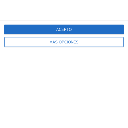
SIGUE NUESTROS TABLEROS EN
PINTEREST
ACEPTO
MÁS OPCIONES
LO MÁS VISITADO
Primer grupo consonántico: Fichas de
lectura, identificación, trazo y escritura
Dibujos para colorear de las Guerreras K
pop