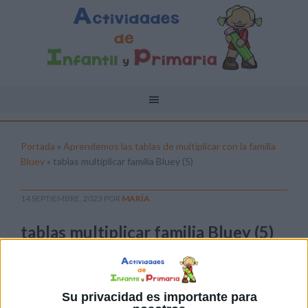
Portada
»
Aprendemos las tablas de multiplicar con la familia
Bluey
»
tablas multiplicar familia Bluey (5)
14 SEPTIEMBRE, 2023
POR
MARÍA
tablas multiplicar familia Bluey (5)
Pulsa sobre el enlace para descargar el
archivo:
Su privacidad es importante para