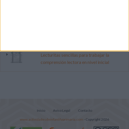
vacaciones con este cuadernillo
Dibujos para colorear de las Guerreras K
pop
Súper librito de 500 actividades para
Infantil y Preescolar
Lecturitas sencillas para trabajar la
comprensión lectora en nivel inicial
Inicio
Aviso Legal
Contacto
www.actividadesdeinfantilyprimaria.com
- Copyright 2026