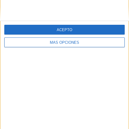
SIGUE NUESTROS TABLEROS EN
PINTEREST
ACEPTO
MÁS OPCIONES
LO MÁS VISITADO
Primer grupo consonántico: Fichas de
lectura, identificación, trazo y escritura
Mejora tu caligrafía durante las