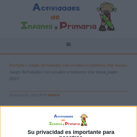
Portada
»
Juego de helados con vocales y números star leyva
»
Juego de helados con vocales y números star leyva_page-
0022
28 AGOSTO, 2023
POR
MARÍA
Juego de helados con vocales y
números star leyva_page-0022
Pulsa sobre el enlace para descargar el
Su privacidad es importante para