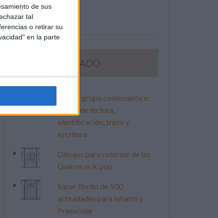
esamiento de sus
echazar tal
erencias o retirar su
vacidad" en la parte
LO MÁS VISITADO
Primer grupo consonántico:
Fichas de lectura,
identificación, trazo y
escritura
Dibujos para colorear de las
Guerreras K pop
Súper librito de 500
actividades para Infantil y
Preescolar