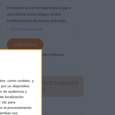
Introduce tu correo electrónico para
suscribirte a este blog y recibir
notificaciones de nuevas entradas.
Dirección
de
email
SUSCRIBIR
Únete a otros 371K suscriptores
ivo, como cookies, y
SIGUE NUESTROS TABLEROS
por un dispositivo
EN PINTEREST
ón de audiencia y
de localización
 clic para
bo el procesamiento
cambiar sus