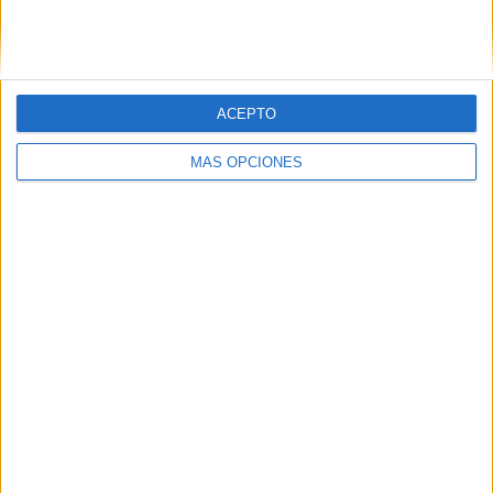
SIGUE NUESTROS TABLEROS EN
PINTEREST
ACEPTO
MÁS OPCIONES
LO MÁS VISITADO
Calendario minimalista curso 2026-2027
para docentes
Dibujos para colorear de las Guerreras K