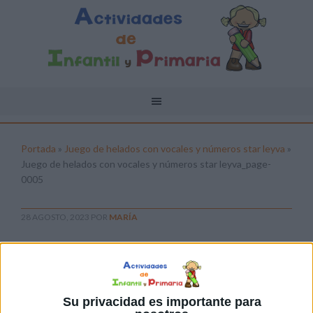
Portada
»
Juego de helados con vocales y números star leyva
»
Juego de helados con vocales y números star leyva_page-
0005
28 AGOSTO, 2023
POR
MARÍA
Juego de helados con vocales y
números star leyva_page-0005
Pulsa sobre el enlace para descargar el
Su privacidad es importante para