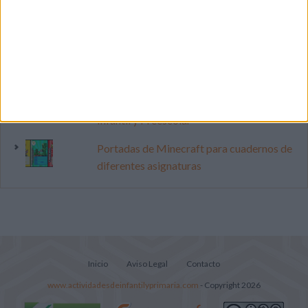
pop
Cuenta atrás para el gran eclipse solar
2026: Cuaderno de actividades para
descubrir el gran fenómeno
Súper librito de 500 actividades para
Infantil y Preescolar
Portadas de Minecraft para cuadernos de
diferentes asignaturas
Inicio
Aviso Legal
Contacto
www.actividadesdeinfantilyprimaria.com
- Copyright 2026