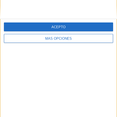
SIGUE NUESTROS TABLEROS EN
PINTEREST
ACEPTO
MÁS OPCIONES
LO MÁS VISITADO
Primer grupo consonántico: Fichas de
lectura, identificación, trazo y escritura
Dibujos para colorear de las Guerreras K
pop