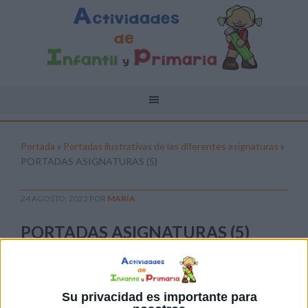
Portada
»
Portadas ilustrativas de las diferentes asignaturas
»
PORTADAS ASIGNATURAS (5)
24 AGOSTO, 2023
POR
MARÍA
PORTADAS ASIGNATURAS (5)
Pulsa sobre el enlace para descargar el
archivo:
Su privacidad es importante para