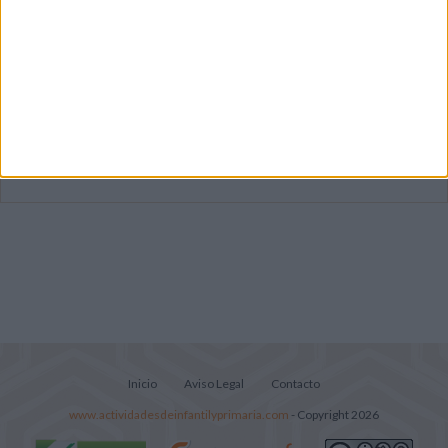
Súper librito de 500 actividades para
Infantil y Preescolar
Cuadernito aprendemos a leer letra por
letra con el método de sílabas simples
Lecturitas sencillas para trabajar la
comprensión lectora en nivel inicial
Inicio
Aviso Legal
Contacto
www.actividadesdeinfantilyprimaria.com
- Copyright 2026