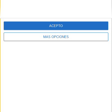
SIGUE NUESTROS TABLEROS EN
PINTEREST
ACEPTO
MÁS OPCIONES
LO MÁS VISITADO
Primer grupo consonántico: Fichas de
lectura, identificación, trazo y escritura
Dibujos para colorear de las Guerreras K
pop