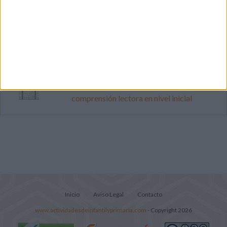
Súper librito de 500 actividades para
Infantil y Preescolar
Cuadernito aprendemos a leer letra por
letra con el método de sílabas simples
Lecturitas sencillas para trabajar la
comprensión lectora en nivel inicial
Inicio
Aviso Legal
Contacto
www.actividadesdeinfantilyprimaria.com
- Copyright 2026