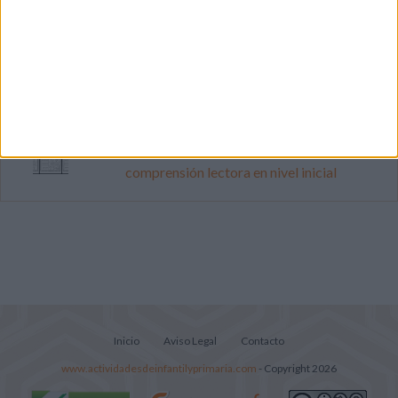
Súper librito de 500 actividades para
Infantil y Preescolar
Cuadernito aprendemos a leer letra por
letra con el método de sílabas simples
Lecturitas sencillas para trabajar la
comprensión lectora en nivel inicial
Inicio
Aviso Legal
Contacto
www.actividadesdeinfantilyprimaria.com
- Copyright 2026