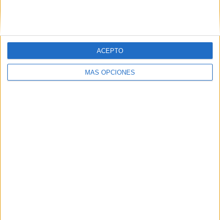
SIGUE NUESTROS TABLEROS EN
PINTEREST
ACEPTO
MÁS OPCIONES
LO MÁS VISITADO
Primer grupo consonántico: Fichas de
lectura, identificación, trazo y escritura
Dibujos para colorear de las Guerreras K
pop