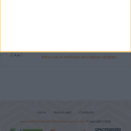
Súper librito de 500 actividades para
Infantil y Preescolar
Lecturitas sencillas para trabajar la
comprensión lectora en nivel inicial
Cuadernito aprendemos a leer letra por
letra con el método de sílabas simples
Inicio
Aviso Legal
Contacto
www.actividadesdeinfantilyprimaria.com
- Copyright 2026