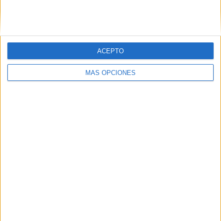
SIGUE NUESTROS TABLEROS EN
PINTEREST
ACEPTO
MÁS OPCIONES
LO MÁS VISITADO
Primer grupo consonántico: Fichas de
lectura, identificación, trazo y escritura
Dibujos para colorear de las Guerreras K
pop