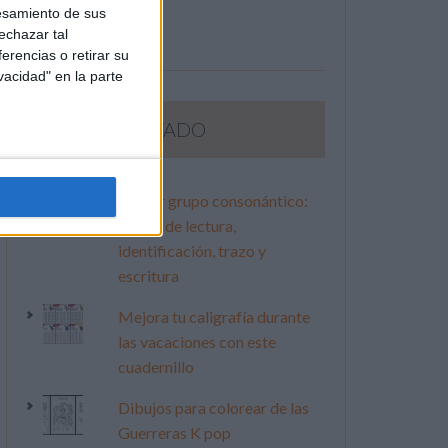
esamiento de sus
echazar tal
erencias o retirar su
vacidad" en la parte
LO MÁS VISITADO
Primer grupo consonántico:
Fichas de lectura,
identificación, trazo y
escritura
Mejora tu caligrafía durante
las vacaciones con este
cuadernillo
Dibujos para colorear de las
Guerreras K pop