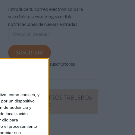
Introduce tu correo electrónico para
suscribirte a este blog y recibir
notificaciones de nuevas entradas.
Dirección
de
email
SUSCRIBIR
Únete a otros 371K suscriptores
ivo, como cookies, y
SIGUE NUESTROS TABLEROS
por un dispositivo
EN PINTEREST
ón de audiencia y
de localización
 clic para
bo el procesamiento
cambiar sus