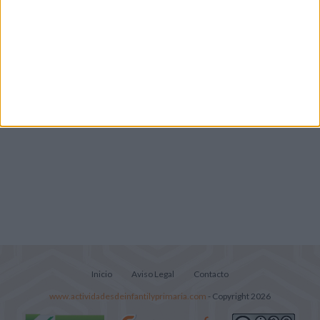
Cuadernito aprendemos a leer letra por
letra con el método de sílabas simples
Lecturitas sencillas para trabajar la
comprensión lectora en nivel inicial
Inicio
Aviso Legal
Contacto
www.actividadesdeinfantilyprimaria.com
- Copyright 2026