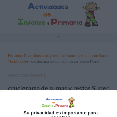
Portada
»
Divertidos crucigramas de sumas y restas con Super
Mario y Luigi
»
crucigrama de sumas y restas Super Mario
4 MAYO, 2023
POR
MARÍA
crucigrama de sumas y restas Super
Mario
Pulsa sobre el enlace para descargar el
archivo:
Su privacidad es importante para