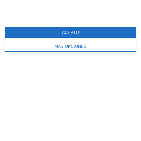
ACEPTO
MÁS OPCIONES
LO MÁS VISITADO
Primer grupo consonántico: Fichas de
lectura, identificación, trazo y escritura
Dibujos para colorear de las Guerreras K
pop
Súper librito de 500 actividades para
Infantil y Preescolar