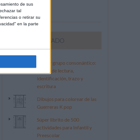
esamiento de sus
echazar tal
erencias o retirar su
vacidad" en la parte
LO MÁS VISITADO
Primer grupo consonántico:
Fichas de lectura,
identificación, trazo y
escritura
Dibujos para colorear de las
Guerreras K pop
Súper librito de 500
actividades para Infantil y
Preescolar