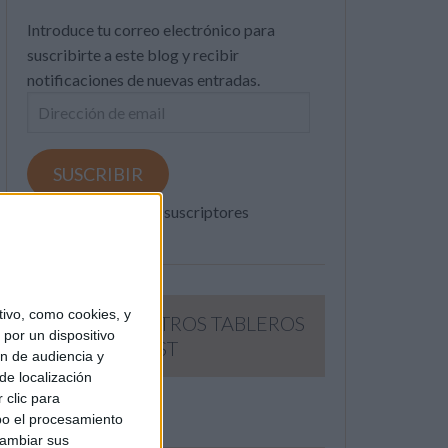
Introduce tu correo electrónico para
suscribirte a este blog y recibir
notificaciones de nuevas entradas.
Dirección
de
email
SUSCRIBIR
Únete a otros 371K suscriptores
ivo, como cookies, y
SIGUE NUESTROS TABLEROS
por un dispositivo
EN PINTEREST
ón de audiencia y
de localización
 clic para
bo el procesamiento
cambiar sus