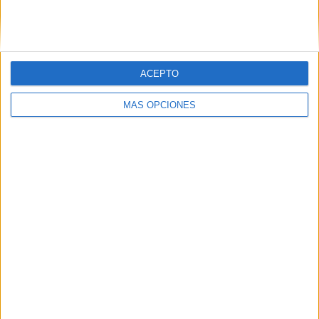
SIGUE NUESTROS TABLEROS EN
PINTEREST
ACEPTO
MÁS OPCIONES
LO MÁS VISITADO
Primer grupo consonántico: Fichas de
lectura, identificación, trazo y escritura
Dibujos para colorear de las Guerreras K
pop