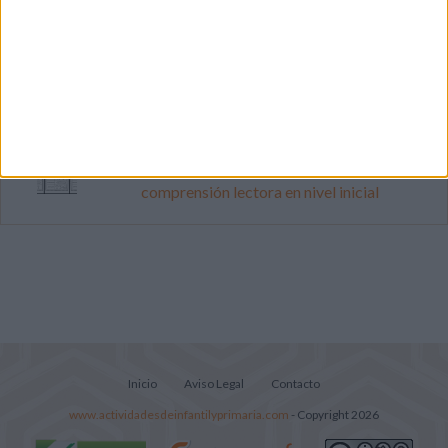
Súper librito de 500 actividades para
Infantil y Preescolar
Cuadernito aprendemos a leer letra por
letra con el método de sílabas simples
Lecturitas sencillas para trabajar la
comprensión lectora en nivel inicial
Inicio
Aviso Legal
Contacto
www.actividadesdeinfantilyprimaria.com
- Copyright 2026