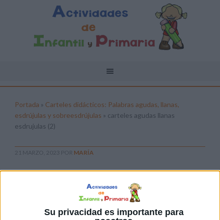
Portada
»
Carteles didácticos: Palabras agudas, llanas,
esdrújulas y sobreesdrújulas
»
carteles agudas llanas
esdrujulas (2)
21 MARZO, 2023
POR
MARÍA
carteles agudas llanas esdrujulas (2)
Pulsa sobre el enlace para descargar el
archivo:
Su privacidad es importante para