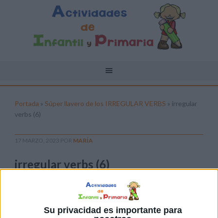
Portada
»
Súper llavero de los IRREGULAR VERBS
»
irregular
verbs (6)
17 MARZO, 2023
POR
MARÍA
irregular verbs (6)
Pulsa sobre el enlace para descargar el
archivo:
Su privacidad es importante para