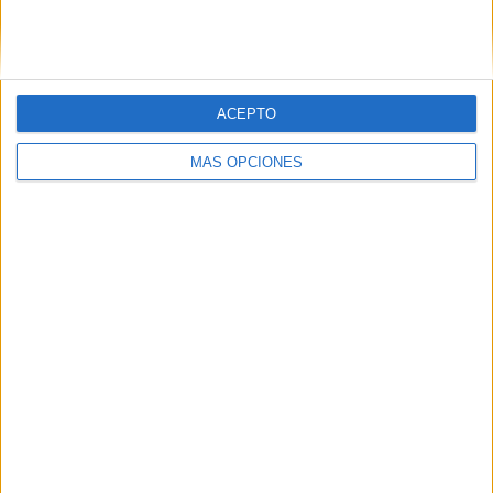
SIGUE NUESTROS TABLEROS EN
PINTEREST
ACEPTO
MÁS OPCIONES
LO MÁS VISITADO
Primer grupo consonántico: Fichas de
lectura, identificación, trazo y escritura
Dibujos para colorear de las Guerreras K
pop