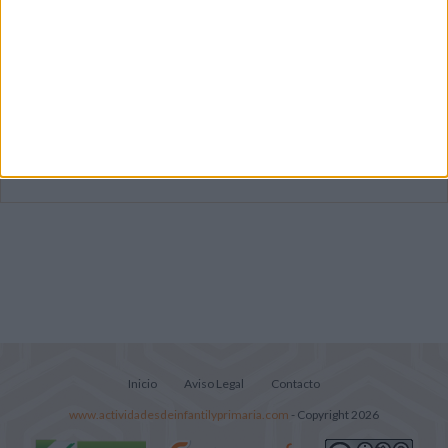
Súper librito de 500 actividades para
Infantil y Preescolar
Cuadernito aprendemos a leer letra por
letra con el método de sílabas simples
Lecturitas sencillas para trabajar la
comprensión lectora en nivel inicial
Inicio
Aviso Legal
Contacto
www.actividadesdeinfantilyprimaria.com
- Copyright 2026