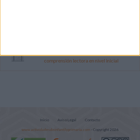
Dibujos para colorear de las Guerreras K
pop
Súper librito de 500 actividades para
Infantil y Preescolar
Lecturitas sencillas para trabajar la
comprensión lectora en nivel inicial
Inicio
Aviso Legal
Contacto
www.actividadesdeinfantilyprimaria.com
- Copyright 2026