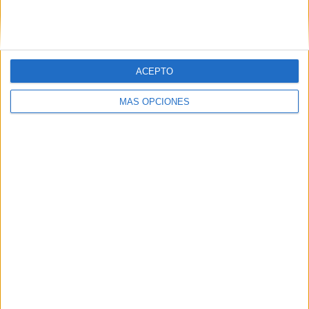
SIGUE NUESTROS TABLEROS EN
PINTEREST
ACEPTO
MÁS OPCIONES
LO MÁS VISITADO
Primer grupo consonántico: Fichas de
lectura, identificación, trazo y escritura
Mejora tu caligrafía durante las
vacaciones con este cuadernillo