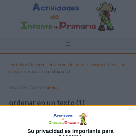
Portada
»
Comprensión lectora de un texto corto: Ordena los
dibujos
»
ordenar en un texto (1)
15 MARZO, 2023
POR
MARÍA
ordenar en un texto (1)
Pulsa sobre el enlace para descargar el
archivo:
Su privacidad es importante para