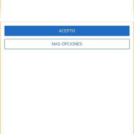
SIGUE NUESTROS TABLEROS EN
PINTEREST
ACEPTO
MÁS OPCIONES
LO MÁS VISITADO
Primer grupo consonántico: Fichas de
lectura, identificación, trazo y escritura
Dibujos para colorear de las Guerreras K
pop