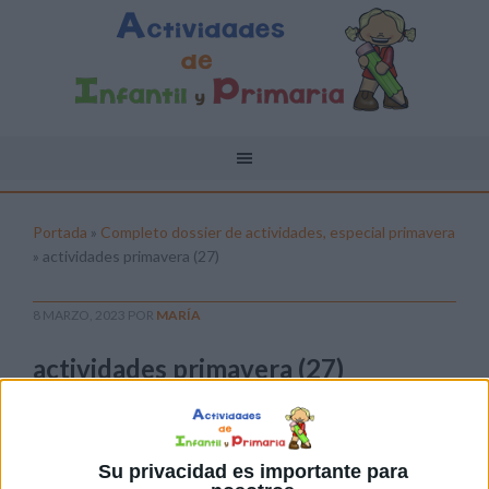
Portada
»
Completo dossier de actividades, especial primavera
»
actividades primavera (27)
8 MARZO, 2023
POR
MARÍA
actividades primavera (27)
Pulsa sobre el enlace para descargar el
archivo:
Su privacidad es importante para