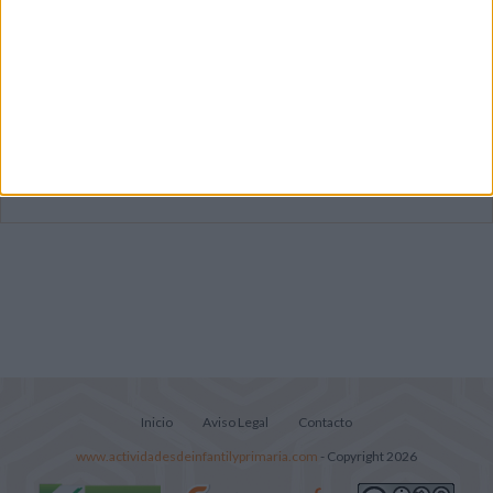
Súper librito de 500 actividades para
Infantil y Preescolar
Mejora tu caligrafía durante las
vacaciones con este cuadernillo
Lecturitas sencillas para trabajar la
comprensión lectora en nivel inicial
Inicio
Aviso Legal
Contacto
www.actividadesdeinfantilyprimaria.com
- Copyright 2026