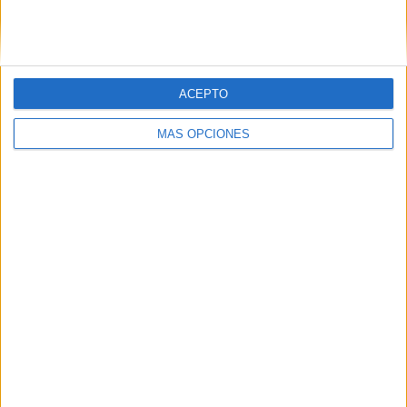
SIGUE NUESTROS TABLEROS EN
PINTEREST
ACEPTO
MÁS OPCIONES
LO MÁS VISITADO
Primer grupo consonántico: Fichas de
lectura, identificación, trazo y escritura
Dibujos para colorear de las Guerreras K
pop