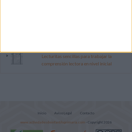
pop
Súper librito de 500 actividades para
Infantil y Preescolar
Mejora tu caligrafía durante las
vacaciones con este cuadernillo
Lecturitas sencillas para trabajar la
comprensión lectora en nivel inicial
Inicio
Aviso Legal
Contacto
www.actividadesdeinfantilyprimaria.com
- Copyright 2026