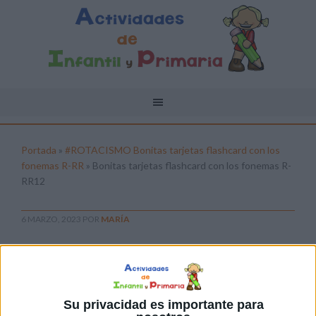
Portada
»
#ROTACISMO Bonitas tarjetas flashcard con los
fonemas R-RR
»
Bonitas tarjetas flashcard con los fonemas R-
RR12
6 MARZO, 2023
POR
MARÍA
Bonitas tarjetas flashcard con los
fonemas R-RR12
Pulsa sobre el enlace para descargar el
Su privacidad es importante para