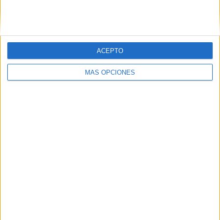
SIGUE NUESTROS TABLEROS EN
PINTEREST
ACEPTO
MÁS OPCIONES
LO MÁS VISITADO
Primer grupo consonántico: Fichas de
lectura, identificación, trazo y escritura
Dibujos para colorear de las Guerreras K